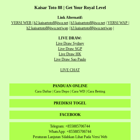
Kaisar Toto 88 | Get Your Royal Level
Link Alternatif:
VERSI WEB
|
h2.kaisartoto88jiwa.net
|
h3.kaisartoto88jiwa.net
|
VERSI WAP
|
h2.kaisartoto88jiwa.net/wap
|
h3.kaisartoto88jiwa.net/wap
|
LIVE DRAW:
Live Draw Sydney
Live Draw SGP
Live Draw HK
Live Draw Sao Paulo
LIVE CHAT
PANDUAN ONLINE
Cara Daftar | Cara Depo | Cara WD | Cara Betting
PREDIKSI TOGEL
FACEBOOK
Telegram: +855885706744
WhatsApp: +855885706744
Peraturan Lanjutan Silahkan Lihat Pada Versi Web