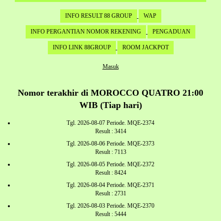
INFO RESULT 88 GROUP
WAP
INFO PERGANTIAN NOMOR REKENING
PENGADUAN
INFO LINK 88GROUP
ROOM JACKPOT
Masuk
Nomor terakhir di MOROCCO QUATRO 21:00
WIB (Tiap hari)
Tgl. 2026-08-07 Periode. MQE-2374
Result : 3414
Tgl. 2026-08-06 Periode. MQE-2373
Result : 7113
Tgl. 2026-08-05 Periode. MQE-2372
Result : 8424
Tgl. 2026-08-04 Periode. MQE-2371
Result : 2731
Tgl. 2026-08-03 Periode. MQE-2370
Result : 5444