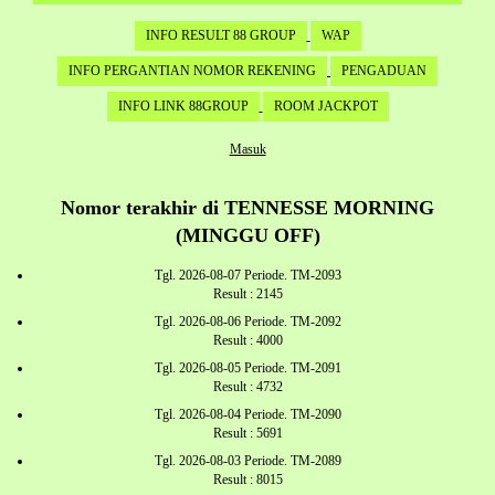
INFO RESULT 88 GROUP
WAP
INFO PERGANTIAN NOMOR REKENING
PENGADUAN
INFO LINK 88GROUP
ROOM JACKPOT
Masuk
Nomor terakhir di TENNESSE MORNING
(MINGGU OFF)
Tgl. 2026-08-07 Periode. TM-2093
Result : 2145
Tgl. 2026-08-06 Periode. TM-2092
Result : 4000
Tgl. 2026-08-05 Periode. TM-2091
Result : 4732
Tgl. 2026-08-04 Periode. TM-2090
Result : 5691
Tgl. 2026-08-03 Periode. TM-2089
Result : 8015