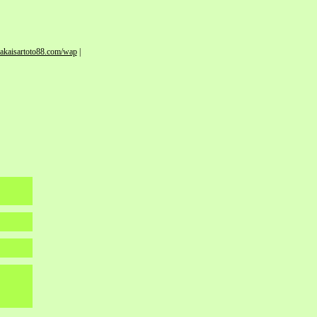
akaisartoto88.com/wap
|